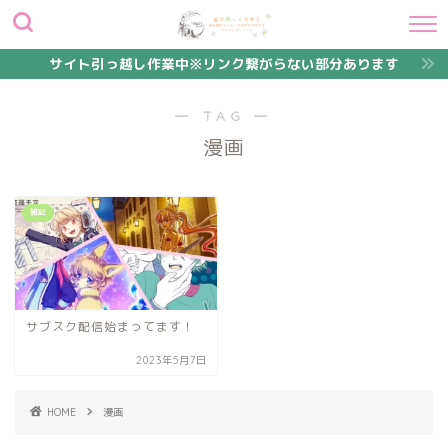
サイト引っ越し作業中※リンク繋がらない部分あります
― TAG ―
漫画
雑記
サブスク配信始まってます！
2023年5月7日
HOME
漫画