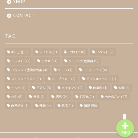
SHOP
CONTACT
TAG
BLOG
お知らせ
(5)
アイドル
(1)
アナログ
(8)
イベント
(2)
GALLERY
イラスト
(17)
ウサギ
(11)
クッシング症候群
(5)
クッシング症候群術後
(4)
ゲーム
(1)
コミカライズ
(4)
SHOP
ストックイラスト
(1)
スープジャー
(2)
デジタルイラスト
(1)
トッキ
(7)
パスタ
(3)
メイキング
(2)
偽痛風
(1)
料理
(4)
CONTACT
水彩
(8)
漫画
(1)
病気
(24)
石灰化
(1)
自分のこと
(27)
自己紹介
(1)
趣味
(4)
配信
(1)
雑記
(56)
MENU