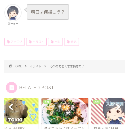
明日は何描こう？
ぴーちー
アナログ
イラスト
水彩
雑記
HOME
イラスト
心のおもむくまま描きたい
RELATED POST
スト
料理
病気
キくんHAPPY
ダイエットにはスープジ
検査入院1日目