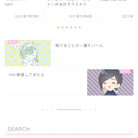
THDAY!
ャー弁当がオススメ☆
2022年7月19日
2021年12月4日
2022年6
続けることが一番たいへん
MRI検査してきたよ
SEARCH