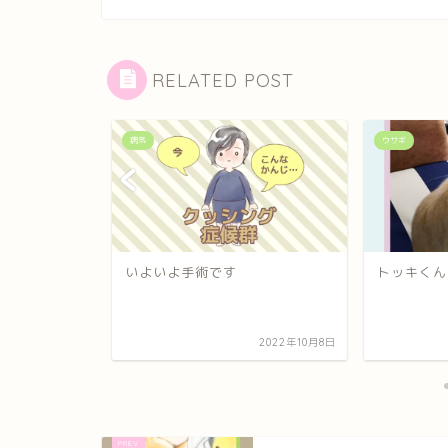
RELATED POST
病気
ウサギ
(完結)発
いよいよ手術です
トッキくん
2025年9月1日
2022年10月8日