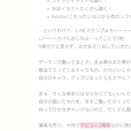
ストックイラストも描く！
水彩イラストたくさん描く！
AdobeCCもったいないから他のソ
…というわけで、LINEスタンプはも～～～
い～～～かげん出しなよ…ってことで(笑)
3弾だけと言わず、出せるだけ出していきた
ゲーセンで働いてるとさ、まぁ夢のまた夢の
景品で入ってくるキャラもの、かわいいじゃ
自分のキャラ、グッズになったらええやん？
まぁ、そんな有名にはならなくてもいいんで
自分の描いたものを、まずご覧いただくって
持って行かなきゃいけないので、たくさん描
漫画も然り、今月で
デビュー2周年
なのに病