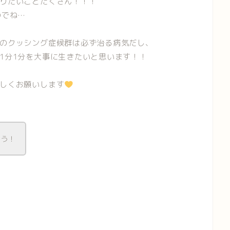
りたいことたくさん！！！
のでね…
のクッシング症候群は必ず治る病気だし、
1分1分を大事に生きたいと思います！！
しくお願いします
とう！