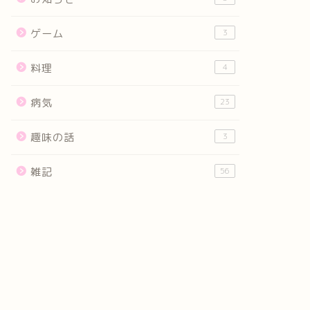
ゲーム
3
料理
4
病気
23
趣味の話
3
雑記
56