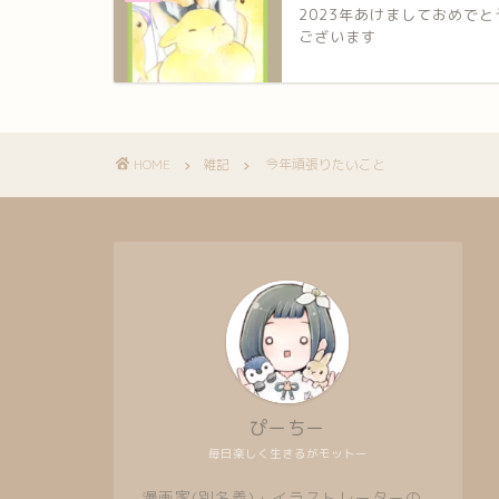
2023年あけましておめでと
ございます
HOME
雑記
今年頑張りたいこと
ぴーちー
毎日楽しく生きるがモットー
漫画家(別名義)・イラストレーターの