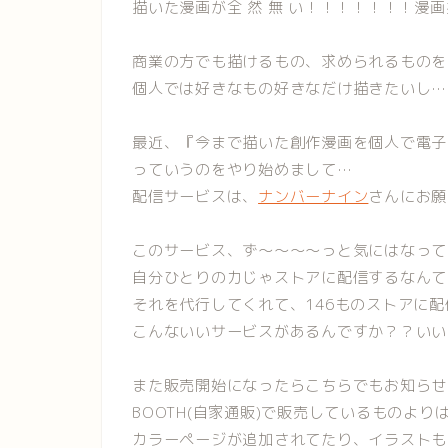
描いた漫画が全 然 無 い！！！！！！！漫
商業の方でも描けるもの、求められるものを
個人では好きなもの好きなだけ描きたいし…
最近、『今まで描いた創作漫画を個人で電子
っていうのをやり始めまして…
配信サービスは、
ナンバーナイン
さんにお願
このサービス、ず～～～～っと気にはなって
自分ひとりの力じゃストアに配信するなんて
それを代行してくれて、146ものストアに
こんないいサービスがあるんですか？？いい
また販売開始になったらこちらでもお知らせ
BOOTH(自家通販)で販売しているものよ
カラーページが追加されてたり、イラストも