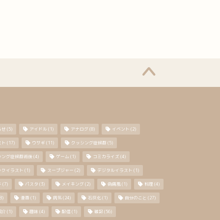
らせ
(5)
アイドル
(1)
アナログ
(8)
イベント
(2)
スト
(17)
ウサギ
(11)
クッシング症候群
(5)
シング症候群術後
(4)
ゲーム
(1)
コミカライズ
(4)
ックイラスト
(1)
スープジャー
(2)
デジタルイラスト
(1)
キ
(7)
パスタ
(3)
メイキング
(2)
偽痛風
(1)
料理
(4)
8)
漫画
(1)
病気
(24)
石灰化
(1)
自分のこと
(27)
紹介
(1)
趣味
(4)
配信
(1)
雑記
(56)