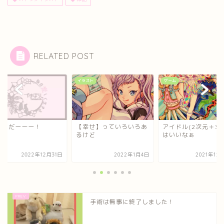
RELATED POST
イラスト
ゲーム
晦日だーーー！
【幸せ】っていろいろあ
アイドル(2次元＋3次
るけど
はいいなぁ
2022年12月31日
2022年1月4日
2021年12
手術は無事に終了しました！