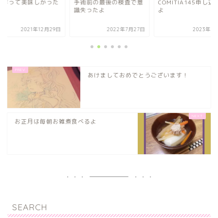
近作って美味しかった
手術前の最後の検査で意
COMITIA145申し込
の♪
識失ったよ
よ
2021年12月29日
2022年7月27日
2023年6
あけましておめでとうございます！
お正月は毎朝お雑煮食べるよ
SEARCH