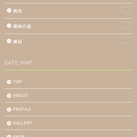
23
病気
3
趣味の話
56
雑記
SATE MAP
TOP
ABOUT
PROFILE
GALLERY
SHOP