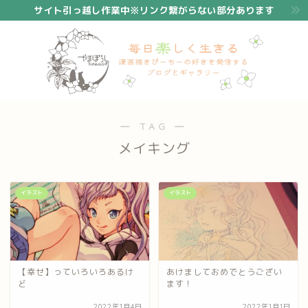
サイト引っ越し作業中※リンク繋がらない部分あります
― TAG ―
メイキング
イラスト
イラスト
【幸せ】っていろいろあるけ
あけましておめでとうござい
ど
ます！
2022年1月4日
2022年1月1日